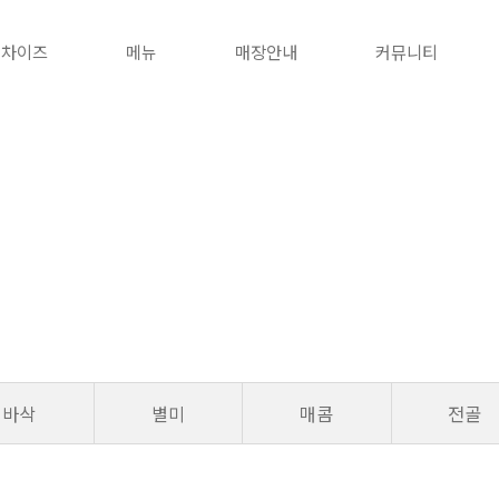
랜차이즈
메뉴
매장안내
커뮤니티
간이역
간이역은 꼬치구이 전문점 "프랜차이즈" 입니다.
바삭
별미
매콤
전골