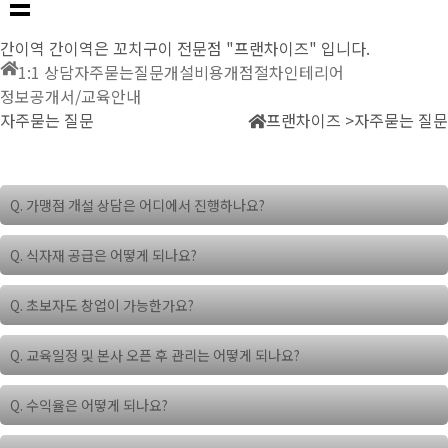
간이역
간이역은 꼬치구이 전문점 "프랜차이즈" 입니다.
1:1 상담
자주묻는질문
개설비용
개점절차
인테리어
정보공개서/교육안내
자주묻는 질문
프랜차이즈 >
자주묻는 질문
Q. 가맹점 개설 상담은 어디에서 진행하나요?
A. 간이역 창업과 관련하여 궁금하신 사항은 온/오프라인 어디서든 상담이
Q. 식자재 공급은 어떻게 되나요?
가능합니다.
창업지원번:호 1800-9099
A. 홈페이지내 개점절차를 참고하시기 바랍니다.
창업문의 직통문자: 간이역 홈페이지
Q. 초보자도 창업이 가능한가요?
전국 18개 관할 지사 번호로 직접 지역적 상권 문의가능
A. 네, 가능하십니다.
Q. 교육일정 및 본사 오픈 후 관리는 어떻게 되나요?
경험도 중요하지만 예비 창업자님의 배우시고자 하는 열정과 확신이 더 중
요합니다.
A. [교육] 계약 완료 후 관리지역(지사 별 상이) 교육지점 또는 직영점에서
또한 조리와 서비스 모두 본사에서 제공하는 매뉴얼과 현장 교육을 이수하
Q. 수익율은 어떻게 되나요?
조리교육이 진행됩니다.
신다면 운영에 두려움도 없어지실 겁니다.
[오픈후] 지사방문, 본사순회점검, 유선을 통해 매장을 지속적으로 관리합
A. 본사 물류 제공하는 안주류 제품의 경우 점포 원가비율 40% 내외 기준