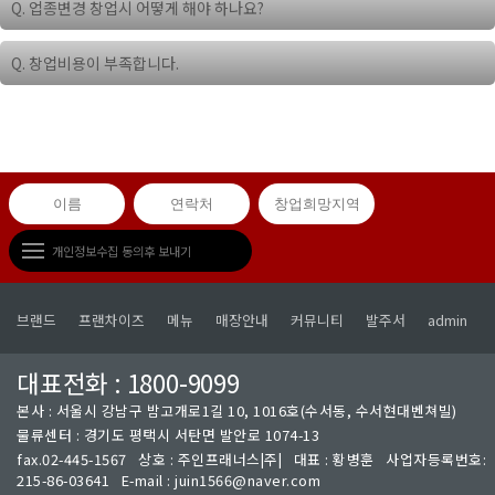
니다.
Q. 업종변경 창업시 어떻게 해야 하나요?
으로 판매가가 산정됩니다.(일부 간단 안주 제외)
또한 주점의 특성상 주류 매출이 상승할수록 점주님의 수익율은 점점 좋아
A. 기존 영업 표지 및 간이역 브랜드에 맞지 않는 시설, 설비, 집기 등의 철거
지게 됩니다.
Q. 창업비용이 부족합니다.
후 간이역 간판 본사규정에 맞는 인테리어를 진행하는 것을 원칙으로 합니
매장 환경에 따라서 달라질 수 있습니다.
다.
A. 죄송합니다.
다만, 주방설비, 집기 중 사용 가능한 품목을 선정 후 재배치 사용은 가능합
창업비용의 부족을 이유로 무리한 대출을 연계한 프로그램은 운용하지 않
니다.
습니다.
창업을 희망 하실 경우 예비 점주님께서 매장을 운영하여 상환 하실 수 있는
규모운영 또는, 신용에 맞는 개인 대출을 이용하여 1, 2 금융권 등을 이용 하
시면 됩니다.
개인정보수집 동의후 보내기
브랜드
프랜차이즈
메뉴
매장안내
커뮤니티
발주서
admin
대표전화 : 1800-9099
본사 : 서울시 강남구 밤고개로1길 10, 1016호(수서동, 수서현대벤쳐빌)
물류센터 : 경기도 평택시 서탄면 발안로 1074-13
fax.02-445-1567 상호 : 주인프래너스|주| 대표 : 황병훈 사업자등록번호:
215-86-03641 E-mail : juin1566@naver.com